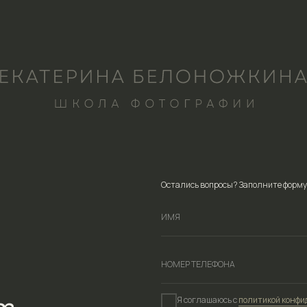
Остались вопросы? Заполните форму ниже, и мы с удов
Я соглашаюсь с
политикой конфиденциальности
са
Я ознакомлен с
согласием на обработку персональ
Я ознакомлен с
согласием на информационно-рек
Отправить