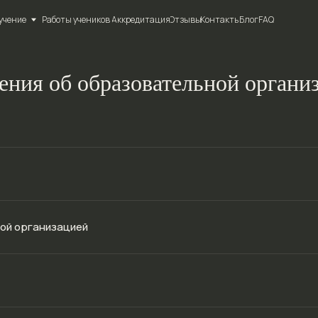
Работы учеников
Работы учеников
Аккредитация
Аккредитация
Отзывы
Отзывы
Контакты
Контакты
Блог
Блог
FAQ
FAQ
ения об образовательной органи
ой организацией