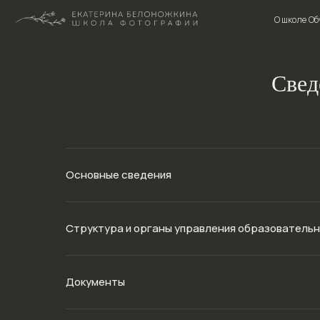
О школе
О школе
Обучение
Обучение
Свед
Основные сведения
Структура и органы управления образовательн
Документы