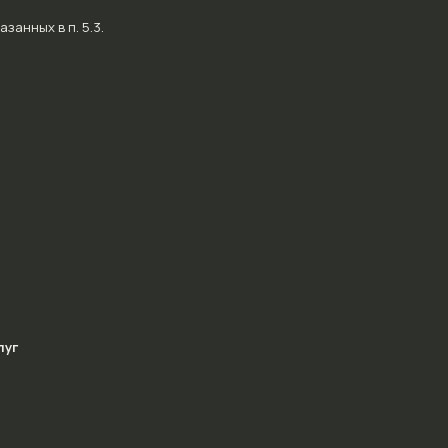
занных в п. 5.3.
луг