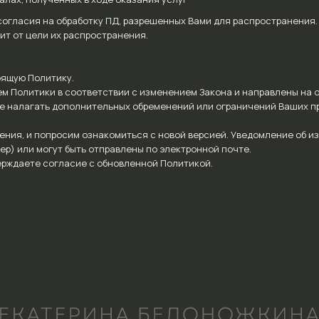
огласия на обработку ПД, разрешенных Вами для распространения.
ит от цели их распространения.
оящую Политику.
ем Политики в соответствии с изменением Закона и направлены на 
не налагать дополнительных обременений или ограничений Ваших п
ения, и попросим ознакомиться с новой версией. Уведомление об и
Остались вопросы? Заполните форму ниже, и мы с удов
ер) или могут быть отправлены по электронной почте.
ерждаете согласие с обновленной Политикой.
Я соглашаюсь с
политикой конфиденциальности
са
Я ознакомлен с
согласием на обработку персональ
Я ознакомлен с
согласием на информационно-рек