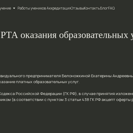
Работы учеников
Работы учеников
Аккредитация
Аккредитация
Отзывы
Отзывы
Контакты
Контакты
Блог
Блог
FAQ
FAQ
ТА оказания образовательных 
видуального предпринимателя Белоножкиной Екатерины Андреевны
азание платных образовательных услуг.
 Кодекса Российской Федерации (ГК РФ), в случае принятия изложен
иком (в соответствии с пунктом 3 статьи 438 ГК РФ акцепт оферты