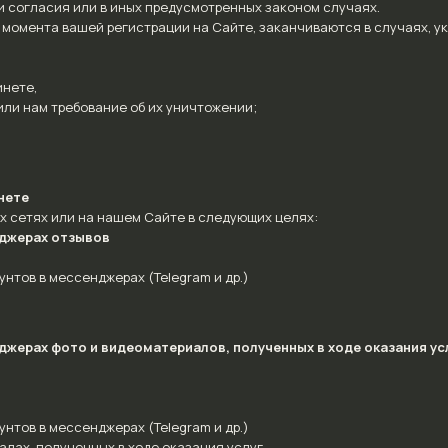
 согласия или в иных предусмотренных законом случаях.
момента вашей регистрации на Сайте, заканчиваются в случаях, ука
инете,
или нам требование об их уничтожении;
нете
х сетях или на нашем Сайте в следующих целях:
нджерах отзывов
нтов в мессенджерах (Telegram и др.)
джерах фото и видеоматериалов, полученных в ходе оказания ус
нтов в мессенджерах (Telegram и др.)
лах, полученных в ходе оказания услуг