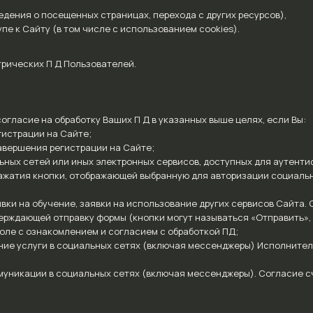
едения о посещенных страницах, перехода с других ресурсов),
е к Сайту (в том числе с использованием cookies).
рических П Д Пользователей.
огласие на обработку Ваших П Д в указанных выше целях, если Вы:
гистрации на Сайте;
авершения регистрации на Сайте;
ьных сетей или иных электронных сервисов, доступных для аутенти
жатия кнопки, отображающей выбранную для авторизации социальн
явки на обучение, заявки на использование других сервисов Сайта.
рждающей отправку формы (кнопки могут называться «Отправить», «
оле с ознакомлением и согласием с обработкой ПД;
ние услуги в социальных сетях (включая мессенджеры) Исполнител
уникации в социальных сетях (включая мессенджеры). Согласие с