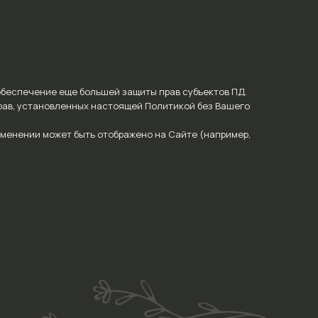
обеспечение еще большей защиты прав субъектов ПД.
рав, установленных настоящей Политикой без Вашего
зменении может быть отображено на Сайте (например,
ольствием проконсультируем вас
йта
ных данных
ламную рассылку