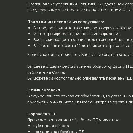
Соглашаясь с условиями Политики, Вы даете нам сво
и Федеральным законом от 27 июля 2006 г. N 152-ФЗ 
При этом мы исходим из следующего:
Вы предоставили полностью достоверную информ
Мы не проверяем подлинность информации;
Все риски предоставления недостоверной или нед
Вы достигли возраста 14 лет и имеете право дава
Если по какой-то причине у Вас нет такого права, м
Вы даете отдельное согласие на обработку Ваших П Д
кабинете на Сайте.
Вы можете самостоятельно определять перечень ПД, 
Отзыв согласия
В случае Вашего отказа от обработки ПД в указанных
приложению и/или чатам в мессенджере Telegram, ил
Обработка ПД
Правовым основанием обработки ПД являются:
публичная оферта
согласие на обработку ПД