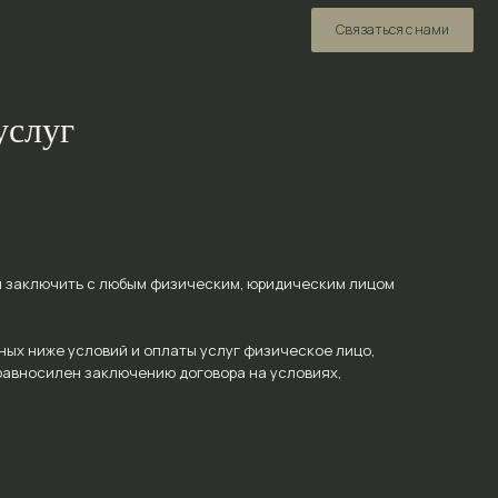
Связаться с нами
Связаться с нами
услуг
 заключить с любым физическим, юридическим лицом
ных ниже условий и оплаты услуг физическое лицо,
 равносилен заключению договора на условиях,