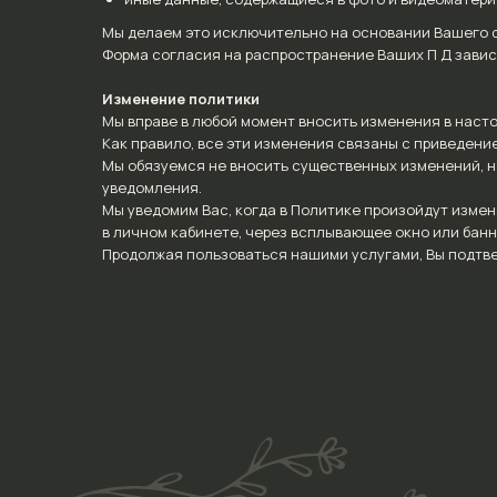
Мы делаем это исключительно на основании Вашего с
Форма согласия на распространение Ваших П Д завис
Изменение политики
Мы вправе в любой момент вносить изменения в наст
Как правило, все эти изменения связаны с приведени
Мы обязуемся не вносить существенных изменений, 
уведомления.
Мы уведомим Вас, когда в Политике произойдут измен
Телефон
в личном кабинете, через всплывающее окно или банн
+7 926 255-04-21
Продолжая пользоваться нашими услугами, Вы подтв
E-mail
info@belonozhkina.com
Соцсети