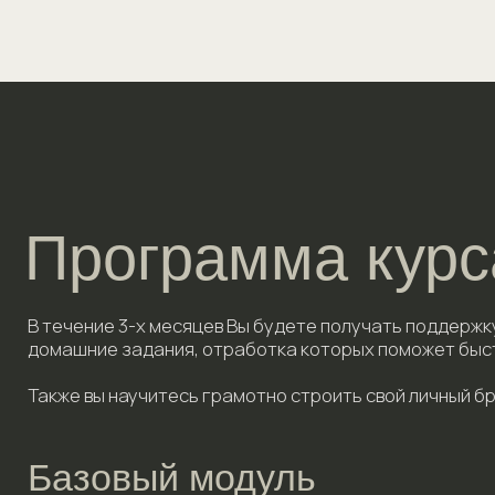
Базовый модуль
01
Техника
02
Настройки
03
Резкость. Фокус. Смазы
04
Композиция
05
Свет