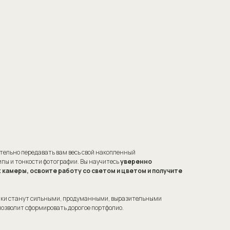
тельно передавать вам весь свой накопленный
пы и тонкости фотографии. Вы научитесь
уверенно
 камеры, освоите работу со светом и цветом и получите
ники станут сильными, продуманными, выразительными
 позволит сформировать дорогое портфолио.