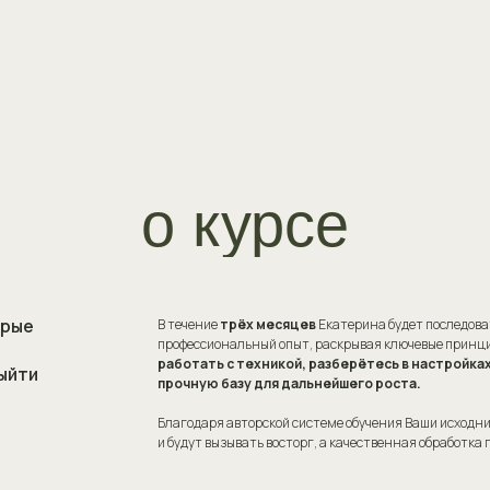
о курсе
орые
В течение
трёх месяцев
Екатерина будет последова
профессиональный опыт, раскрывая ключевые принци
работать с техникой, разберётесь в настройках
ыйти
прочную базу для дальнейшего роста.
Благодаря авторской системе обучения Ваши исход
и будут вызывать восторг, а качественная обработка