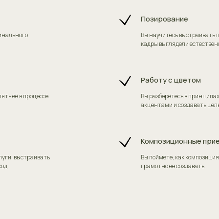
Позирование
финального
Вы научитесь выстраивать п
кадры выглядели естествен
Работу с цветом
ять её в процессе
Вы разберётесь в принципа
акцентами и создавать цел
Композиционные при
луги, выстраивать
Вы поймете, как композиция
подойдет этот курс
од.
грамотно ее создавать.