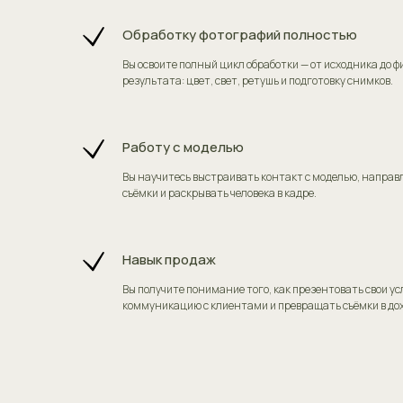
Обработку фотографий полностью
Вы освоите полный цикл обработки — от исходника до 
результата: цвет, свет, ретушь и подготовку снимков.
Работу с моделью
Вы научитесь выстраивать контакт с моделью, направл
съёмки и раскрывать человека в кадре.
Навык продаж
Вы получите понимание того, как презентовать свои ус
Кому 
коммуникацию с клиентами и превращать съёмки в дох