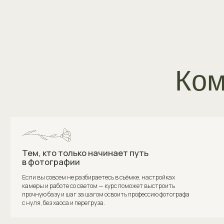
Тем, кто только начинает путь
Фото
в фотографии
Если в
Если вы совсем не разбираетесь в съёмке, настройках
пробе
камеры и работе со светом — курс поможет выстроить
и неув
прочную базу и шаг за шагом освоить профессию фотографа
систем
с нуля, без хаоса и перегруза.
на ста