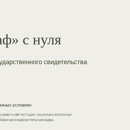
ф» с нуля
ударственного свидетельства
азных условиях
ьзовать свет в студии, на улице и в сложных
объёмные и выразительные кадры.