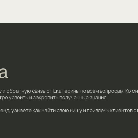
Камеры
Объективы
Аксессуары, дополнительное оборудование
Основные настройки камеры
Настраиваем камеру на съемке
Как получать стабильно резкие кадры и контрол
Причины смазов и расфокуса и способы их избеж
Композиция. Теория
Композиционные приемы
Свет. Теория
Свет на природе
Свет в помещении
Свет в студии с импульсом