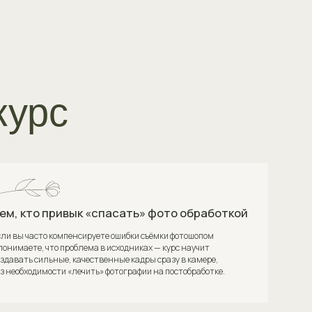
ык «спасать» фото обработкой
нсируете ошибки съёмки фотошопом
облема в исходниках — курс научит
качественные кадры сразу в камере,
лечить» фотографии на постобработке.