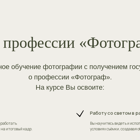
 профессии «Фотогра
ое обучение фотографии с получением гос
о профессии «Фотограф».
На курсе Вы освоите:
Работу со светом в р
 работать
Вы научитесь видеть и испол
на итоговый кадр.
условиях съёмки, создавая 