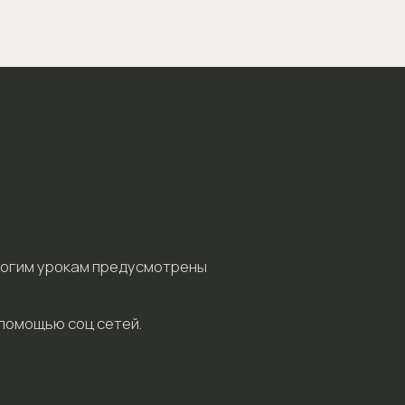
ировать точку фокуса
ать