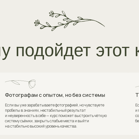
графам с опытом, но без системы
Тем, кто прив
ы уже зарабатываете фотографией, но чувствуете
Если вы часто компе
лы в знаниях, нестабильный результат
и понимаете, что пр
еренность в себе — курс поможет выстроить чёткую
создавать сильные, 
у съёмки, закрыть слабые места и выйти
без необходимости «
бильно высокий уровень качества.