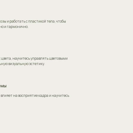
озы и работать с пластикой тела, чтобы
но и гармонично.
х цвета, научитесь управлять цветовыми
ьную визуальную эстетику.
емы
 влияет на восприятие кадра и научитесь