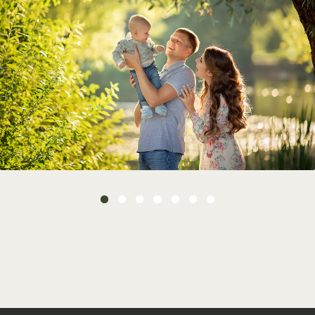
Особенности фокусировки
04
в разных точках кадра
05
Зачем нужна юстировка
Как фокусироваться, когда
06
объектив рыскает
Результат
Вы научитесь управлять выдержкой,
фокусировкой и поведением объектива,
разберётесь в работе автофокуса разных камер
и особенностях фокусировки по полю кадра.
В итоге вы сможете стабильно получать резкие
кадры без смазов, осознанно настраивать
камеру под конкретные условия и уверенно
контролировать результат уже во время
съёмки, а не на этапе обработки.