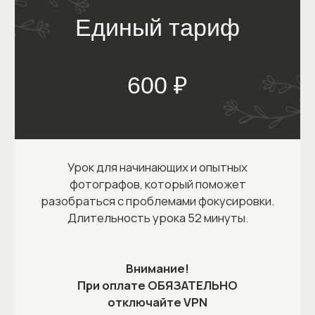
Телефон
+7 926 255-04-21
E-mail
info@belonozhkina.com
Соцсети
Остались вопросы? Заполните форму ниже,
и мы с удовольствием проконсультируем вас