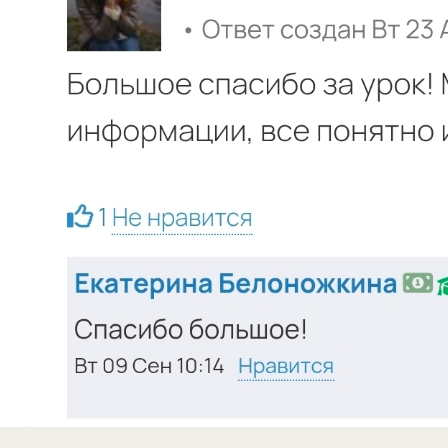
деятельности
Сведения об образовательной организации
ИП Белоножкина Екатерина Андреевна
ИНН 773 270 997 716, ОГРНИП 323 774 600 519 102
Адрес: 119 619, г. Москва, район Солнцево, пр-д
Боровский, д. 2, кв. 57
© 2026 Школа фотографии Белоножкиной Е.А.
Все права защищены.
Разработка сайта