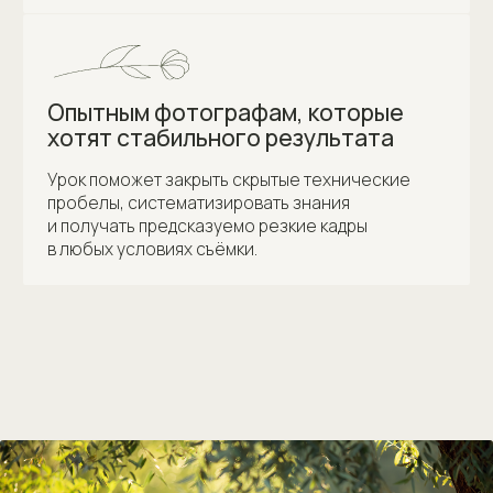
Состав урока
Длительность урока 52 минуты
01
Все о смазах, как их избежать
02
Как выдержка влияет на резкость
03
Механизмы фокусировки разных камер