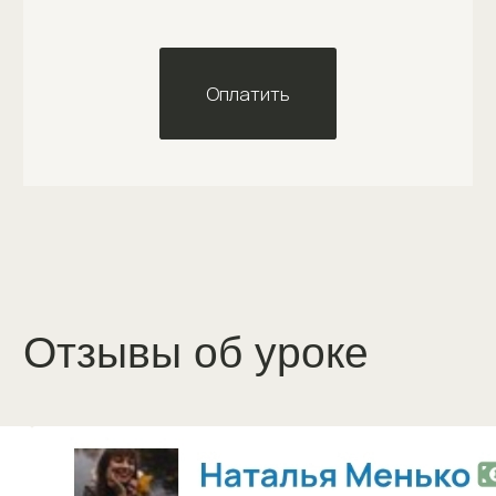
Я соглашаюсь с
политикой конфиденциальности
сайта
Я ознакомлен с
согласием на обработку персональных данных
Я ознакомлен с
согласием на информационно-рекламную рассылку
Отправить
ВЕРСИЯ ДЛЯ СЛАБОВИДЯЩИХ
Политика обработки персональных данных
Согласие на обработку персональных данных
Согласие на информационную рассылку
Публичная оферта
Лицензия на осуществление образовательной