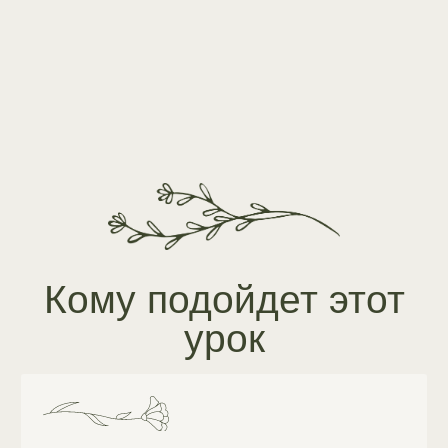
Тем, кто только начинает путь
в фотографии
Если вы только осваиваете камеру и часто
сталкиваетесь с нерезкими кадрами — урок
поможет понять основы фокуса, резкости
и избежать типичных ошибок на старте.
Фотографам, которые
сталкиваются с нестабильной
резкостью
Если при съёмке часть кадров получается
нерезкой без очевидных причин — урок поможет
понять, какие факторы влияют на фокус
и резкость, и научит контролировать
их на практике.