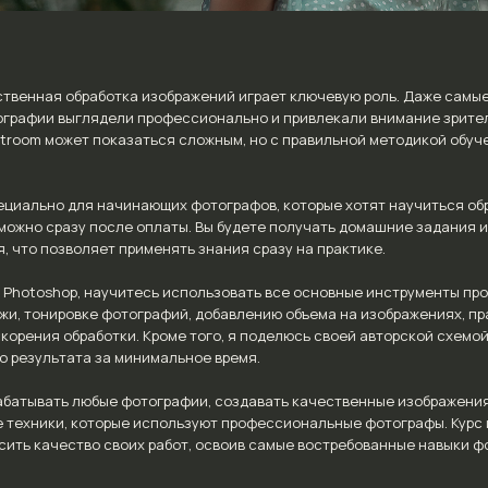
твенная обработка изображений играет ключевую роль. Даже самы
ографии выглядели профессионально и привлекали внимание зрите
htroom может показаться сложным, но с правильной методикой обуч
ециально для начинающих фотографов, которые хотят научиться обр
 можно сразу после оплаты. Вы будете получать домашние задания 
, что позволяет применять знания сразу на практике.
ен Photoshop, научитесь использовать все основные инструменты про
жи, тонировке фотографий, добавлению объема на изображениях, пра
орения обработки. Кроме того, я поделюсь своей авторской схемой
 результата за минимальное время.
рабатывать любые фотографии, создавать качественные изображени
е техники, которые используют профессиональные фотографы. Курс 
сить качество своих работ, освоив самые востребованные навыки ф