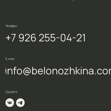
E-mail
info@belonozhkina.com
Соцсети
ИП Белоножкина Екатерина Андреевна
ИНН 773 270 997 716, ОГРНИП 323 774 600 519 102
119 619, г. Москва, район Солнцево, пр-д Боровский, д. 2, кв. 57
© 2026 Школа фотографии Белоножкиной Е.А.
Все права защищены