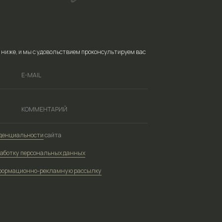
йта
ных данных
ламную рассылку
Политика обработки персональных данных
Согласие на обработку персональных данных
Согласие на информационную рассылку
Публичная оферта
зия на осуществление образовательной деятельности
Сведения об образовательной организации