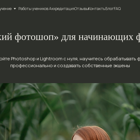
Работы учеников
Работы учеников
Аккредитация
Аккредитация
Отзывы
Отзывы
Контакты
Контакты
Блог
Блог
FAQ
FAQ
кий фотошоп» для начинающих 
ойте Photoshop и Lightroom с нуля, научитесь обрабатывать 
профессионально и создавать собственные экшены