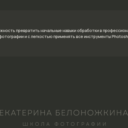
жность превратить начальные навыки обработки в профессион
фотографии и с легкостью применять все инструменты Photosho
Остались вопросы? Заполните форму ниже, и мы с удов