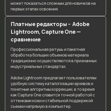
может показаться сложным для новичков на
первых этапах освоения.
Соцсети
Платные редакторы - Adobe
Lightroom, Capture One —
Остались вопросы? Заполните форму ниже,
сравнение
и мы с удовольствием проконсультируем вас
Профессиональная ретушь и пакетная
обработка больших объемов материала
традиционно осуществляются в признанных
индустриальных стандартах.
Adobe Lightroom предлагает пользователям
удобную систему каталогизации архивов и
понятные алгоритмы коррекции, в то время
Я соглашаюсь с
политикой конфиденциальности
сайта
как Capture One славится точной работой с
Я ознакомлен с
согласием на обработку персональных данных
оттенками кожи и стабильной поддержкой
съемки напрямую в компьютер.
Я ознакомлен с
согласием на информационно-рекламную рассылку