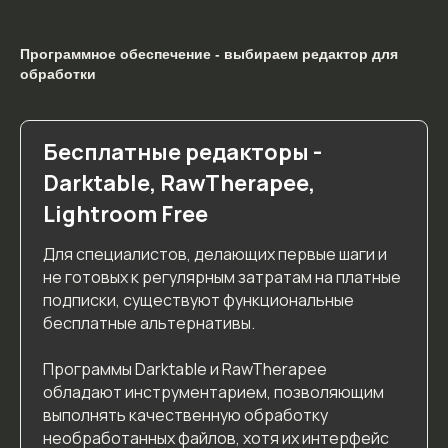
Программное обеспечение - выбираем редактор для
обработки
Бесплатные редакторы -
Darktable, RawTherapee,
Lightroom Free
Для специалистов, делающих первые шаги и
не готовых к регулярным затратам на платные
Телефон
подписки, существуют функциональные
+7 926 255-04-21
бесплатные альтернативы.
Программы Darktable и RawTherapee
обладают инструментарием, позволяющим
E-mail
выполнять качественную обработку
info@belonozhkina.com
необработанных файлов, хотя их интерфейс