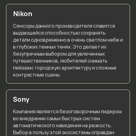
Я ознакомлен с
согласием на обработку персональных данных
Nikon
Я ознакомлен с
согласием на информационно-рекламную рассылку
Сенсоры данного производителя славятся
выдающейся способностью сохранять
Отправить
детали одновременно в очень светлом небе и
в глубоких темных тенях. Это делает их
безупречным выбором для увлеченных
путешественников, любителей снимать
ВЕРСИЯ ДЛЯ СЛАБОВИДЯЩИХ
пейзажи, городскую архитектуру и сложные
контрастные сцены.
Политика обработки персональных данных
Согласие на обработку персональных данных
Согласие на информационную рассылку
Sony
Публичная оферта
Лицензия на осуществление образовательной
Компания является безоговорочным лидером
деятельности
во внедрении самых быстрых систем
Сведения об образовательной организации
автоматического наведения на резкость.
Выбор в пользу этой экосистемы оправдан
ИП Белоножкина Екатерина Андреевна