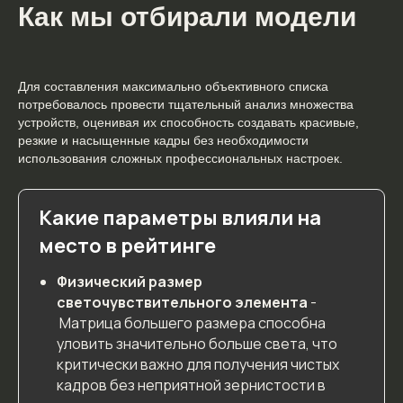
Как мы отбирали модели
Как мы отбирали модели
1.1. Какие параметры влияли на место в рейтинге
1.2. Для кого этот рейтинг
Для составления максимально объективного списка
2.
Какие бывают типы бюджетных фотоаппаратов
потребовалось провести тщательный анализ множества
2.1.
Зеркальные камеры
устройств, оценивая их способность создавать красивые,
2.2.
Беззеркальные камеры
резкие и насыщенные кадры без необходимости
2.3.
Компактные камеры (мыльницы)
использования сложных профессиональных настроек.
2.4.
Сравнительная таблица типов камер
3. Топ-15 лучших бюджетных фотоаппаратов
Какие параметры влияли на
4.
Как выбрать бюджетный фотоаппарат - на что
место в рейтинге
смотреть
4.1.
Разрешение матрицы и размер сенсора
Физический размер
4.2.
Качество съёмки при слабом освещении (ISO)
светочувствительного элемента
-
Матрица большего размера способна
4.3.
Автофокус - скорость и точность
4.4.
Стабилизация изображения
уловить значительно больше света, что
4.5.
Поддерживаемые форматы фото и видео (RAW,
критически важно для получения чистых
JPEG)
кадров без неприятной зернистости в
4.6.
Ёмкость аккумулятора и автономность