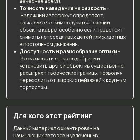
вечернее время.
4.7.
Вес, габариты и эргономика
Точность наведения на резкость
4.8.
Наличие Wi-Fi, Bluetooth и NFC
-
Надежный автофокус определяет,
5.
Какой бренд бюджетной камеры выбрать
насколько четким получится главный
5.1. Canon
объект в кадре, особенно если предстоит
5.2.
Nikon
снимать непоседливых детей или животных
5.3.
Sony
в постоянном движении.
5.4.
Fujifilm, Olympus, Panasonic - стоит ли
рассматривать
Доступность и разнообразие оптики -
Возможность легко подобрать и
6.
Бюджетный фотоаппарат для конкретных задач
установить другой объектив существенно
расширяет творческие границы, позволяя
6.1. Лучшая камера для путешествий
6.2. Лучшая камера для портретной съёмки
переходить от широких пейзажей к крупным
портретам.
6.3. Лучшая камера для съёмки видео и блогинга
6.4. Лучшая камера для съёмки детей и животных
6.5. Лучшая камера для пейзажей и природы
Для кого этот рейтинг
7. Часто задаваемые вопросы (FAQ)
Данный материал ориентирован на
7.1. Какой бюджетный фотоаппарат лучше для
начинающих авторов и увлеченных
новичка?