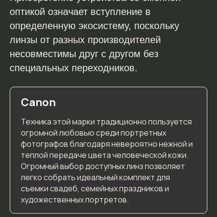
оптикой означает вступление в
E-mail
определенную экосистему, поскольку
info@belonozhkina.com
линзы от разных производителей
несовместимы друг с другом без
Соцсети
специальных переходников.
Canon
Остались вопросы? Заполните форму ниже,
и мы с удовольствием проконсультируем вас
Техника этой марки традиционно пользуется
огромной любовью среди портретных
фотографов благодаря невероятно нежной и
теплой передаче цвета человеческой кожи.
Огромный выбор доступных линз позволяет
легко собрать идеальный комплект для
съемки свадеб, семейных праздников и
художественных портретов.
Я соглашаюсь с
политикой конфиденциальности
сайта