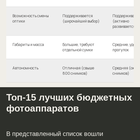
Возможность смены
Поддерживается
Поддерживает
оптики
(широчайший выбор)
(активно
развивается)
Габариты и масса
Большие, требуют
Средние, удобн
отдельной сумки
прогулок
Автономность
Отличная (свыше
Средняя (окол
800 снимков)
снимков)
Топ-15 лучших бюджетных
фотоаппаратов
В представленный список вошли