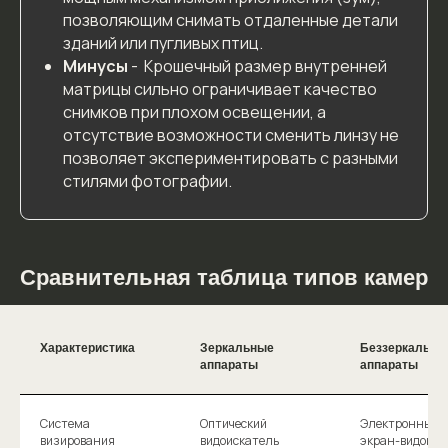
позволяющим снимать отдаленные детали
зданий или пугливых птиц.
Минусы
- Крошечный размер внутренней
матрицы сильно ограничивает качество
снимков при плохом освещении, а
отсутствие возможности сменить линзу не
позволяет экспериментировать с разными
стилями фотографии.
Сравнительная таблица типов камер
Характеристика
Зеркальные
Беззеркальны
аппараты
аппараты
Система
Оптический
Электронный
визирования
видоискатель
экран-видоиск