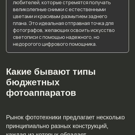
любителей, которые стремятся получать
7.2.
Чем зеркальный фотоаппарат отличается от
беззеркального?
великолепные снимки с естественными
7.3.
Можно ли снимать профессиональные фото на
цветами и красивым размытием заднего
дешёвую камеру?
плана. Это идеальная отправная точка для
7.4.
Какой объектив подойдёт к бюджетной
фотографов, желающих освоить искусство
зеркалке?
светописи с помощью надежного, но
7.5.
Стоит ли покупать фотоаппарат б/у, чтобы
недорогого цифрового помощника.
сэкономить?
Какие бывают типы
бюджетных
фотоаппаратов
Рынок фототехники предлагает несколько
принципиально разных конструкций,
каждая из которых обладает