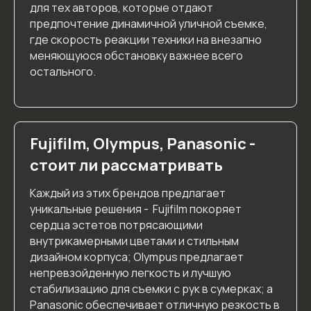
ИНН 773 270 997 716, ОГРНИП 323 774 600 519 102
для тех авторов, которые отдают
119 619, г. Москва, район Солнцево, пр-д Боровский,
предпочтение динамичной уличной съемке,
д. 2, кв. 57
где скорость реакции техники на внезапно
© 2026 Школа фотографии Белоножкиной Е.А.
меняющуюся обстановку важнее всего
Все права защищены
остального.
Fujifilm, Olympus, Panasonic -
стоит ли рассматривать
Каждый из этих брендов предлагает
уникальные решения - Fujifilm покоряет
сердца эстетов потрясающими
внутрикамерными цветами и стильным
дизайном корпуса; Olympus предлагает
непревзойденную легкость и лучшую
стабилизацию для съемки с рук в сумерках; а
Panasonic обеспечивает отличную резкость в